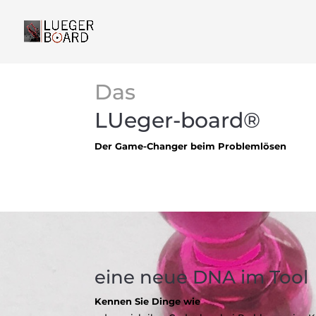
Das
LUeger-board®
Der Game-Changer beim Problemlösen
eine neue DNA im Tool
Kennen Sie Dinge wie