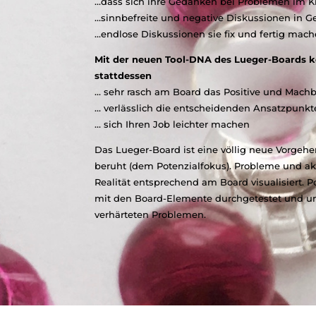
…dass sich ihre Gedanken bei Problemen im K
…sinnbefreite und negative Diskussionen in G
…endlose Diskussionen sie fix und fertig mac
Mit der neuen Tool-DNA des Lueger-Boards kö
stattdessen
… sehr rasch am Board das Positive und Mach
… verlässlich die entscheidenden Ansatzpunkt
… sich Ihren Job leichter machen
Das Lueger-Board ist eine völlig neue Vorgeh
beruht (dem Potenzialfokus). Probleme und a
Realität entsprechend am Board visualisiert.
mit den Board-Elemente durchgetestet und unt
verhärteten Problemen.