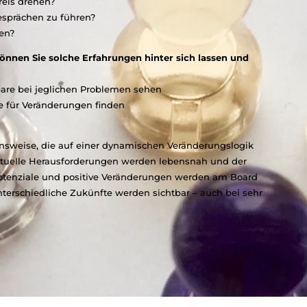
reis drehen?
esprächen zu führen?
hen?
nnen Sie solche Erfahrungen hinter sich lassen und
bare bei jeglichen Problemen sehen
e für Veränderungen finden
ensweise, die auf einer dynamischen Veränderungslogik
ktuelle Herausforderungen werden lebensnah und der
 Potenziale und positive Veränderungen werden am Board
erschiedliche Zukünfte werden sichtbar – auch bei sehr